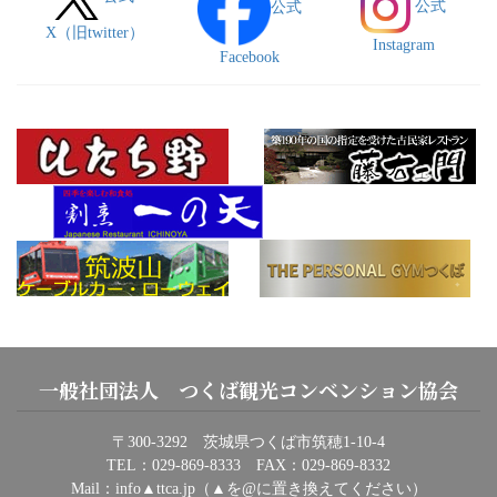
公式
公式
X（旧twitter）
Instagram
Facebook
一般社団法人 つくば観光コンベンション協会
〒300-3292 茨城県つくば市筑穂1-10-4
TEL：029-869-8333 FAX：029-869-8332
Mail：info▲ttca.jp（▲を@に置き換えてください）